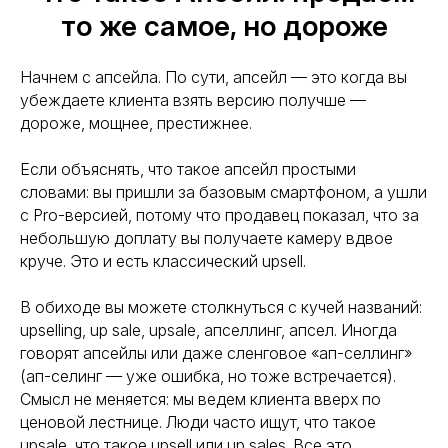
то же самое, но дороже
Начнем с апсейла. По сути, апсейл — это когда вы
убеждаете клиента взять версию получше —
дороже, мощнее, престижнее.
Если объяснять, что такое апсейл простыми
словами: вы пришли за базовым смартфоном, а ушли
с Pro-версией, потому что продавец показал, что за
небольшую доплату вы получаете камеру вдвое
круче. Это и есть классический upsell.
В обиходе вы можете столкнуться с кучей названий:
upselling, up sale, upsale, апселлинг, апсел. Иногда
говорят апсейлы или даже сленговое «ап-селлинг»
(ап-селинг — уже ошибка, но тоже встречается).
Смысл не меняется: мы ведем клиента вверх по
ценовой лестнице. Люди часто ищут, что такое
upsale, что такое upsell или up sales. Все это