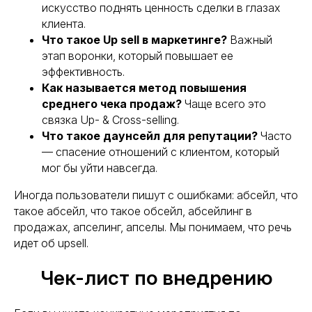
искусство поднять ценность сделки в глазах
клиента.
Что такое Up sell в маркетинге?
Важный
Хотите усилить ваш
этап воронки, который повышает ее
маркетинг?
эффективность.
Как называется метод повышения
Пишите! Проведем консультацию и
среднего чека продаж?
Чаще всего это
расскажем какие кейсы можно внедрить
связка Up- & Cross-selling.
в ваш бизнес!
Что такое даунсейл для репутации?
Часто
— спасение отношений с клиентом, который
мог бы уйти навсегда.
Иногда пользователи пишут с ошибками: абсейл, что
такое абсейл, что такое обсейл, абсейлинг в
продажах, апселинг, апселы. Мы понимаем, что речь
идет об upsell.
Чек-лист по внедрению