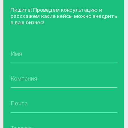
Продукты
Соцсети
Telegram
Биржа данных
VC.ru
CDP CleverData Join
Rutube
CleverData Tag Manager
Дзен
Youtube