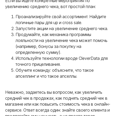
Если вы ищете конкретные мероприятия по
увеличению среднего чека, вот простой план:
Проанализируйте свой ассортимент. Найдите
Нажимая кнопку "Запросить", я даю
согласие
логичные пары для up и cross sale.
на обработку персональных данных и
Запустите акции на увеличение среднего чека.
ознакомлен (а) с
Политикой
конфиденциальности
Продумайте, как механика программы
лояльности на увеличение чека может помочь
Нажимая кнопку "Запросить", я даю
согласие
на получение рассылки рекламно-
(например, бонусы за покупку на
информационных материалов
определенную сумму).
Используйте технологии вроде CleverData для
Запросить
точного прицеливания.
Обучите команду: объясните, что такое
апселлинг и что такое апселлы.
Неважно, задаетесь вы вопросом, как увеличить
Контакты
средний чек в продажах, как поднять средний чек в
магазине или как повысить стоимость чека в онлайн-
сервисе. Ответ всегда один: знайте своего клиента и
Наименование организации