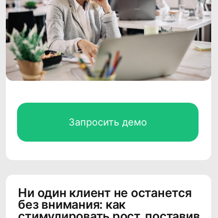
Запросить демо
Ни один клиент не останется
без внимания: как
стимулировать рост, поставив
персонализацию в центр
маркетинга
Задача маркетинга не только привести
клиента в компанию, но и удержать его.
Исследования
Mckinsey
показывают, что
71% клиентов ожидают от компаний
персонализированного взаимодействия.
И 76% расстраиваются, когда этого не
происходит. В условиях конкуренции,
если клиентам не нравится получаемый