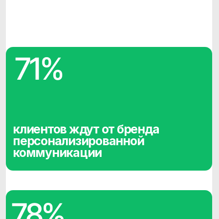
повторную покупку, если
получают
персонализированный
контент
Клиенты ожидают
«
личную
»
коммуникацию от брендов
Исследования показывают, что у
покупателей есть четкая точка зрения на
персонализацию.
72% клиентов
ожидают, что компании, у
которых они покупают, будут
распознавать их как личностей и знать
их интересы.
Когда потребителей просят дать
определение персонализации, они
связывают ее с положительным опытом
- чувствовать себя особенными.
Покупатели положительно реагируют,