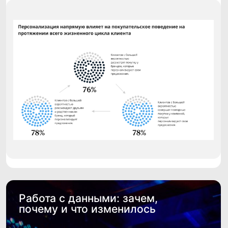
Посмотрите, как
компании используют
CDP CleverData Join