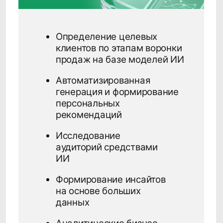
Контакты
Наименование организации
Общество с ограниченной
ответственностью «Клевер Дата»
(ООО «Клевер Дата»)
ИНН, ОГРН
7717787659, 1147746715709
Основной код ОКВЭД,
вид деятельности в области ИТ
62.01 «Разработка компьютерного
программного обеспечения, 1.01, 2.01
Адрес места нахождения
организации
129075, г. Москва, Мурманский проезд,
д.14, корп.1, этаж 4, пом. литера А,
комната 36
Телефон
+7 (495) 782 38 60