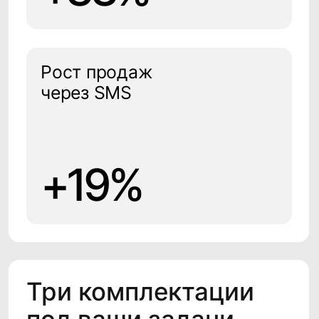
тестирует гипотезы, а что, если
генерировать их на основе
данных о клиентах? Что, если
предлагать клиентам то, что им
действительно нужно, а не
засыпать спамом? CDP в этом
плане отличный помощник,
который собирает, объединяет,
сегментирует данные о всех
клиентах и, основываясь на этих
данных, тонко строит сегменты
аудиторий, чтобы помочь
маркетологам проводить более
точные тесты гипотез. 71%
клиентов ожидают
персонализацию, так давайте
дадим им то, что они хотят.
Давайте обсудим ваш