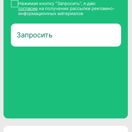
+20%
Снижение
затрат на
рекламу
-20%
Рост продаж
через e-mail