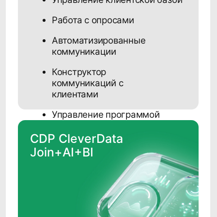
Время финтеха: российские IT-
решения для банковского сектора
ria.ru
Управление данными в России:
факторы и векторы развития
osp.ru
Что на самом деле значит
персонализация в банках?
bcg.com