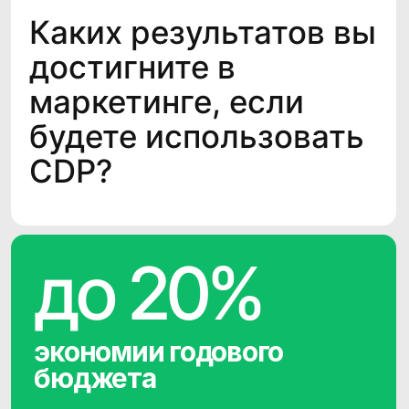
+33%
Рост продаж
через SMS
+19%
Три комплектации
под ваши задачи