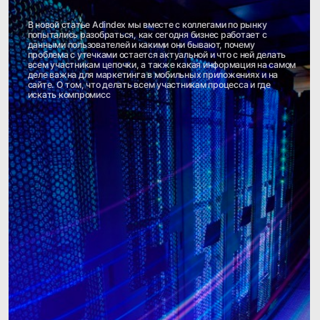
Объединение данных клиентов
в экосистеме для топ-3 банка
России
Холдинг снизил затраты на
идентификацию клиентов.
Сотрудники отдела маркетинга
смогли быстрее находить
контакты клиентов для
проведения маркетинговых
кампаний.
Достигнуто полное представление
о клиентском пути в экосистеме
компании.
подробнее→