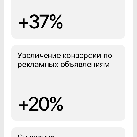
CDP CleverData
Join+AI+BI
Определение целевых
клиентов по этапам воронки
продаж на базе моделей ИИ
Автоматизированная
генерация и формирование
персональных
рекомендаций
Исследование
аудиторий средствами
ИИ
Формирование инсайтов