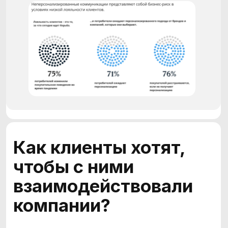
71%
клиентов ждут от бренда
персонализированной
коммуникации
78%
клиентов готовы совершить