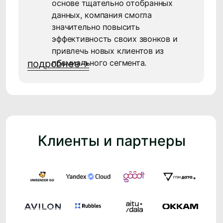
Каких результатов вы
достигните в
маркетинге, если
будете использовать
CDP?
до 20%
экономии годового
бюджета