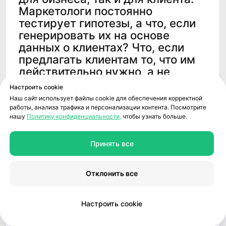
Продукты
Соцсети
Telegram
Биржа данных
VC.ru
CDP CleverData Join
Rutube
CleverData Tag Manager
Дзен
Youtube
Реестр условий и запретов обработки
Настроить cookie
ПДн
Наш сайт использует файлы cookie для обеспечения корректной
Политика обработки персональных
работы, анализа трафика и персонализации контента. Посмотрите
данных
нашу
Политику конфиденциальности,
чтобы узнать больше.
Требования Минцифры к сайтам ИТ-
компаний
Принять все
© 2014−2026 CleverData
Отклонить все
Настроить cookie