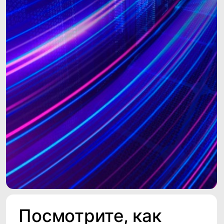
Оптимизация лидогенерации
для брокерской компании
Благодаря целевым обзвонам на
основе тщательно отобранных
данных, компания смогла
значительно повысить