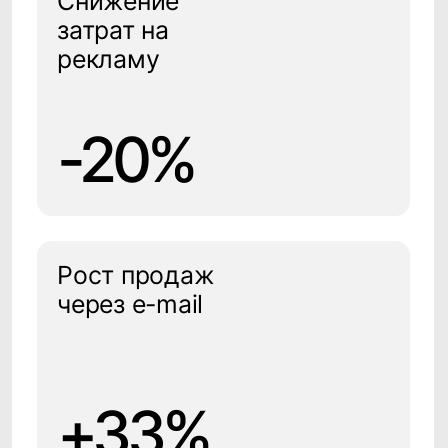
на основе больших
данных
Аналитические бизнес-
приложения для
поддержки процесса
принятия решения
Аналитические отчеты
по любому запросу, расчет
бизнес-показателей
Тамара Ивченкова
Product Marketing
Интерактивная и
Manager CleverData
мобильная аналитика
Как маркетолог с одной стороны,
и как клиент с другой, я
прекрасно понимаю насколько
важна персонализированная
выстроенная коммуникация, как
для бизнеса, так и для клиента.
Маркетологи постоянно