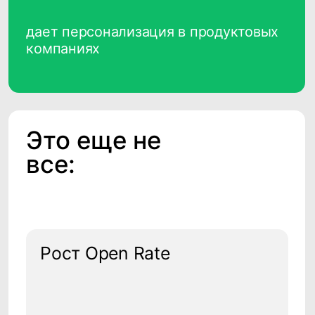
CDP CleverData
Join+CM
Управление клиентской базой
Работа с опросами
Автоматизированные
коммуникации
Конструктор
коммуникаций с
клиентами
Управление программой
лояльности