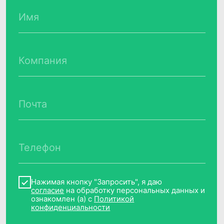
Это еще не
все:
Рост Open Rate
+37%
Увеличение конверсии по
рекламных объявлениям