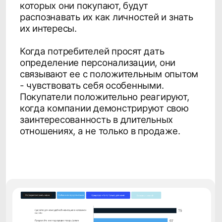
компании, которые
используют
персонализированный подход
в коммуникации
76% клиентов заявили, что получение
персонализированных сообщений стало
ключевым фактором, побудившим их
рассмотреть бренд, а 78% заявили, что
такой подход в коммуникации повышает
вероятность повторной покупки.
Персонализация особенно эффективна
для стимулирования повторного
взаимодействия и лояльности с
течением времени.
Повторяющиеся взаимодействия с
клиентами создают больше данных, на
основе которых компании могут
разрабатывать все более релевантные
предложения, создавая сильную,
долгосрочную, ценную лояльность
клиента. И это все - маркетинг!