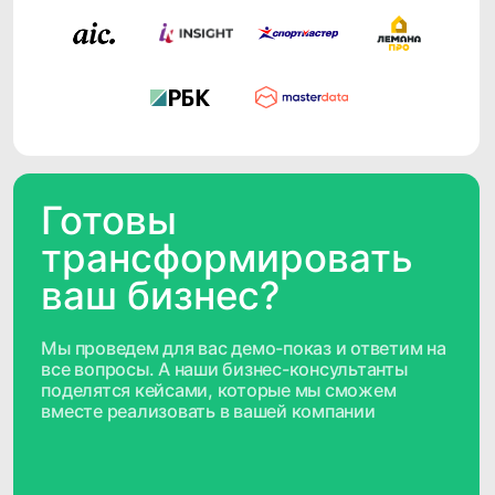
достигается за счет грамотного
использования каналов коммуникации
и количества касаний
до 7%
прирост к продажам
дает персонализация в продуктовых
компаниях