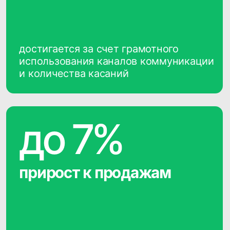
CDP CleverData Join
Сбор данных о клиентах и
лидах из любых источников
Построение единого
профиля клиента
Сегментация клиентской базы
любой сложности
Мультиканальное
взаимодействие с клиентами
Работа с клиентами в режиме
реального времени